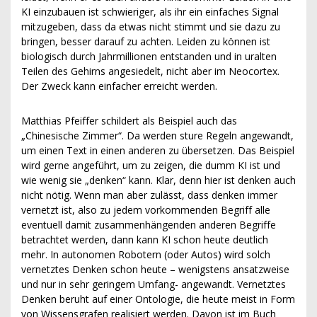
KI einzubauen ist schwieriger, als ihr ein einfaches Signal
mitzugeben, dass da etwas nicht stimmt und sie dazu zu
bringen, besser darauf zu achten. Leiden zu können ist
biologisch durch Jahrmillionen entstanden und in uralten
Teilen des Gehirns angesiedelt, nicht aber im Neocortex.
Der Zweck kann einfacher erreicht werden.
Matthias Pfeiffer schildert als Beispiel auch das
„Chinesische Zimmer“. Da werden sture Regeln angewandt,
um einen Text in einen anderen zu übersetzen. Das Beispiel
wird gerne angeführt, um zu zeigen, die dumm KI ist und
wie wenig sie „denken“ kann. Klar, denn hier ist denken auch
nicht nötig. Wenn man aber zulässt, dass denken immer
vernetzt ist, also zu jedem vorkommenden Begriff alle
eventuell damit zusammenhängenden anderen Begriffe
betrachtet werden, dann kann KI schon heute deutlich
mehr. In autonomen Robotern (oder Autos) wird solch
vernetztes Denken schon heute – wenigstens ansatzweise
und nur in sehr geringem Umfang- angewandt. Vernetztes
Denken beruht auf einer Ontologie, die heute meist in Form
von Wissensgrafen realisiert werden. Davon ist im Buch