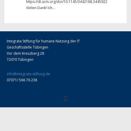
https://dl.acm.org/doi/10.1145/3442188.3445922
Vielen Dank! Ich…
Integrata Stiftung für humane Nutzung der IT
Geschäftsstelle Tübingen
Vor dem Kreuzberg 28
72070 Tübingen
info@integrata-stiftung.de
07071/ 566 76 238