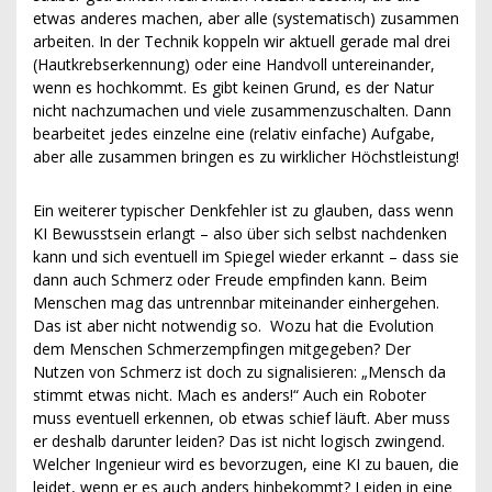
etwas anderes machen, aber alle (systematisch) zusammen
arbeiten. In der Technik koppeln wir aktuell gerade mal drei
(Hautkrebserkennung) oder eine Handvoll untereinander,
wenn es hochkommt. Es gibt keinen Grund, es der Natur
nicht nachzumachen und viele zusammenzuschalten. Dann
bearbeitet jedes einzelne eine (relativ einfache) Aufgabe,
aber alle zusammen bringen es zu wirklicher Höchstleistung!
Ein weiterer typischer Denkfehler ist zu glauben, dass wenn
KI Bewusstsein erlangt – also über sich selbst nachdenken
kann und sich eventuell im Spiegel wieder erkannt – dass sie
dann auch Schmerz oder Freude empfinden kann. Beim
Menschen mag das untrennbar miteinander einhergehen.
Das ist aber nicht notwendig so. Wozu hat die Evolution
dem Menschen Schmerzempfingen mitgegeben? Der
Nutzen von Schmerz ist doch zu signalisieren: „Mensch da
stimmt etwas nicht. Mach es anders!“ Auch ein Roboter
muss eventuell erkennen, ob etwas schief läuft. Aber muss
er deshalb darunter leiden? Das ist nicht logisch zwingend.
Welcher Ingenieur wird es bevorzugen, eine KI zu bauen, die
leidet, wenn er es auch anders hinbekommt? Leiden in eine