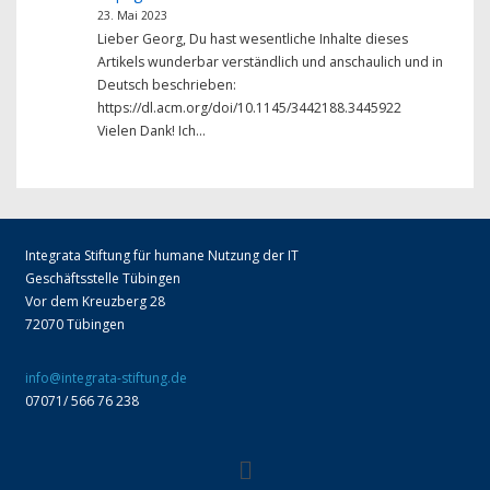
23. Mai 2023
Lieber Georg, Du hast wesentliche Inhalte dieses
Artikels wunderbar verständlich und anschaulich und in
Deutsch beschrieben:
https://dl.acm.org/doi/10.1145/3442188.3445922
Vielen Dank! Ich…
Integrata Stiftung für humane Nutzung der IT
Geschäftsstelle Tübingen
Vor dem Kreuzberg 28
72070 Tübingen
info@integrata-stiftung.de
07071/ 566 76 238