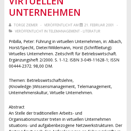
VIRTUELLEN
UNTERNEHMEN
TORGE ZIEMER
VERÖFFENTLICHT AM
21. FEBRUAR 2001
VERÖFFENTLICHT IN
TELEMANAGEMENT - LITERATUR
Pribilla, Peter: Führung in virtuellen Unternehmen, in: Albach,
Horst/Specht, Dieter/Wildemann, Horst (Schriftleitung):
Virtuelles Unternehmen. Zeitschrift für Betriebswirtschaft.
Ergänzungsheft 2/2000. S. 1-12. ISBN 3-049-11628-1; ISSN
00444-2372. 98,00 DM.
Themen:
Betriebswirtschaftslehre,
(Knowledge-)Wissensmanagement, Telemanagement,
Unternehmenskultur, Virtuelle Unternehmen.
Abstract
An Stelle der traditionellen Arbeits- und
Organisationsmuster treten in virtuellen Unternehmen
situations- und aufgabenbezogene Netzwerkstrukturen. Der