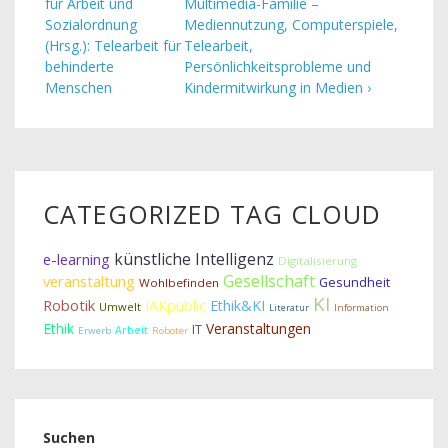
für Arbeit und
Multimedia-Familie –
Sozialordnung
Mediennutzung, Computerspiele,
(Hrsg.): Telearbeit für
Telearbeit,
behinderte
Persönlichkeitsprobleme und
Menschen
Kindermitwirkung in Medien ›
CATEGORIZED TAG CLOUD
künstliche Intelligenz
e-learning
Digitalisierung
Gesellschaft
veranstaltung
Gesundheit
Wohlbefinden
KI
Robotik
IAKpublic
Ethik&KI
Umwelt
Literatur
Information
Ethik
Veranstaltungen
IT
Arbeit
Erwerb
Roboter
Suchen