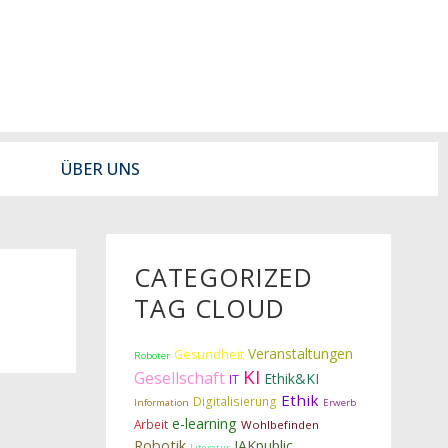
ÜBER UNS
CATEGORIZED
TAG CLOUD
Veranstaltungen
Gesundheit
Roboter
KI
Gesellschaft
Ethik&KI
IT
Ethik
Digitalisierung
Information
Erwerb
e-learning
Arbeit
Wohlbefinden
Robotik
IAKpublic
Literatur