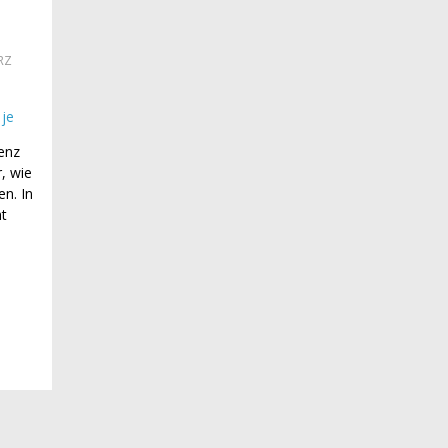
RZ
tenz
, wie
n. In
t